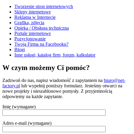
Tworzenie stron internetowych
Sklepy internetowe
Reklama w Internecie
Grafika, zdjęcia
Opieka / Obsługa techniczna
Portale internetowe
Pozycjonowanie
Twoja Firma na Facebooku?
Blogi
Inne usługi, katalog firm, forum, kalkulator
W czym możemy Ci pomóc?
Zadzwoń do nas, napisz wiadomość z zapytaniem na
biuro@net-
factory.pl
lub wypełnij poniższy formularz. Jesteśmy otwarci na
nowe projekty i nieszablonowe pomysły. Z przyjemnością
odpowiemy na każde zapytanie.
Imię (wymagane)
Adres e-mail (wymagane)