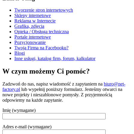
Tworzenie stron internetowych
Sklepy internetowe
Reklama w Internecie
Grafika, zdjęcia
Opieka / Obsługa techniczna
Portale internetowe
Pozycjonowanie
Twoja Firma na Facebooku?
Blogi
Inne usługi, katalog firm, forum, kalkulator
W czym możemy Ci pomóc?
Zadzwoń do nas, napisz wiadomość z zapytaniem na
biuro@net-
factory.pl
lub wypełnij poniższy formularz. Jesteśmy otwarci na
nowe projekty i nieszablonowe pomysły. Z przyjemnością
odpowiemy na każde zapytanie.
Imię (wymagane)
Adres e-mail (wymagane)