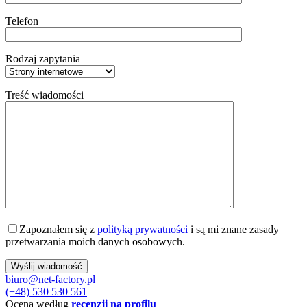
Telefon
Rodzaj zapytania
Treść wiadomości
Zapoznałem się z
polityką prywatności
i są mi znane zasady
przetwarzania moich danych osobowych.
biuro@net-factory.pl
(+48) 530 530 561
Ocena według
recenzji na profilu