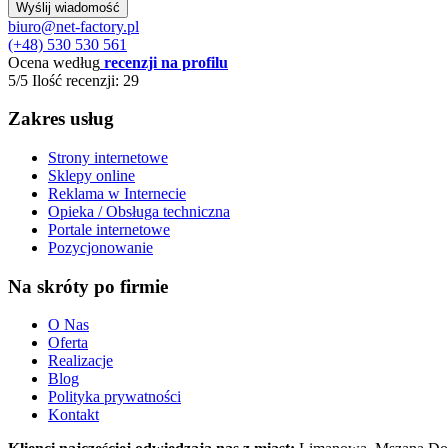
biuro@net-factory.pl
(+48) 530 530 561
Ocena według
recenzji na profilu
5/5
Ilość recenzji: 29
Zakres usług
Strony internetowe
Sklepy online
Reklama w Internecie
Opieka / Obsługa techniczna
Portale internetowe
Pozycjonowanie
Na skróty po firmie
O Nas
Oferta
Realizacje
Blog
Polityka prywatności
Kontakt