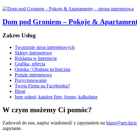
Dom pod Groniem – Pokoje & Apartamenty
Zakres Usług
Tworzenie stron internetowych
Sklepy internetowe
Reklama w Internecie
Grafika, zdjęcia
Opieka / Obsługa techniczna
Portale internetowe
Pozycjonowanie
Twoja Firma na Facebooku?
Blogi
Inne usługi, katalog firm, forum, kalkulator
W czym możemy Ci pomóc?
Zadzwoń do nas, napisz wiadomość z zapytaniem na
biuro@net-facto
zapytanie.