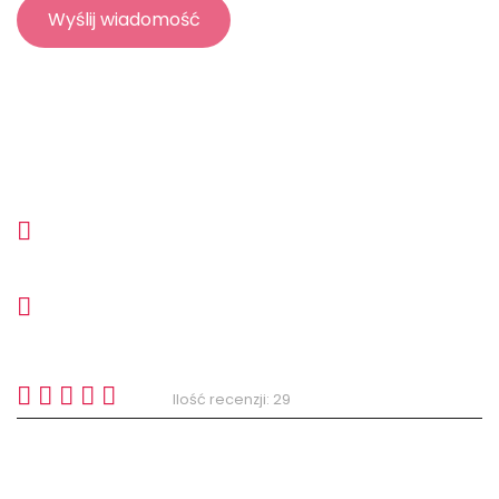
biuro@net-factory.pl
(+48) 530 530 561
Ocena według
recenzji na profilu
5/5
Ilość recenzji: 29
Zakres usług