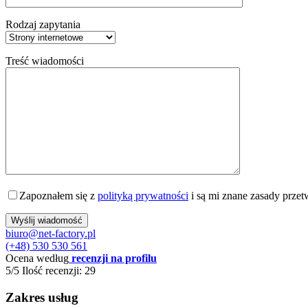
Rodzaj zapytania
Treść wiadomości
Zapoznałem się z
polityką prywatności
i są mi znane zasady prze
biuro@net-factory.pl
(+48) 530 530 561
Ocena według
recenzji na profilu
5/5
Ilość recenzji: 29
Zakres usług