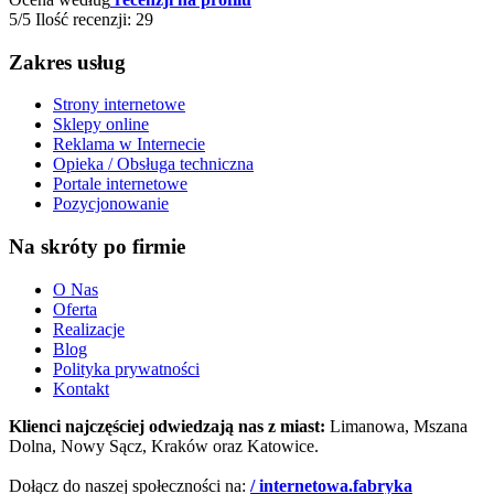
5/5
Ilość recenzji: 29
Zakres usług
Strony internetowe
Sklepy online
Reklama w Internecie
Opieka / Obsługa techniczna
Portale internetowe
Pozycjonowanie
Na skróty po firmie
O Nas
Oferta
Realizacje
Blog
Polityka prywatności
Kontakt
Klienci najczęściej odwiedzają nas z miast:
Limanowa, Mszana
Dolna, Nowy Sącz, Kraków oraz Katowice.
Dołącz do naszej społeczności na:
/ internetowa.fabryka