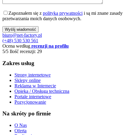
Zapoznałem się z
polityką prywatności
i są mi znane zasady
przetwarzania moich danych osobowych.
biuro@net-factory.pl
(+48) 530 530 561
Ocena według
recenzji na profilu
5/5
Ilość recenzji: 29
Zakres usług
Strony internetowe
Sklepy online
Reklama w Internecie
Opieka / Obsługa techniczna
Portale internetowe
Pozycjonowanie
Na skróty po firmie
O Nas
Oferta