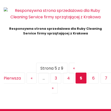
Responsywna strona sprzedażowa dla Ruby Cleaning
Service firmy sprzątającej z Krakowa
Strona 5 z 9
«
Pierwsza
«
...
3
4
5
6
7
»