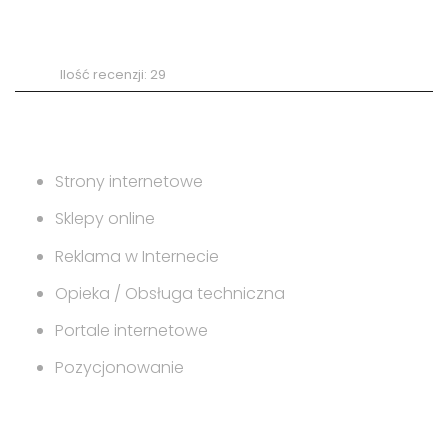
Ocena według
recenzji na profilu
5/5
Ilość recenzji: 29
Zakres usług
Strony internetowe
Sklepy online
Reklama w Internecie
Opieka / Obsługa techniczna
Portale internetowe
Pozycjonowanie
Na skróty po firmie