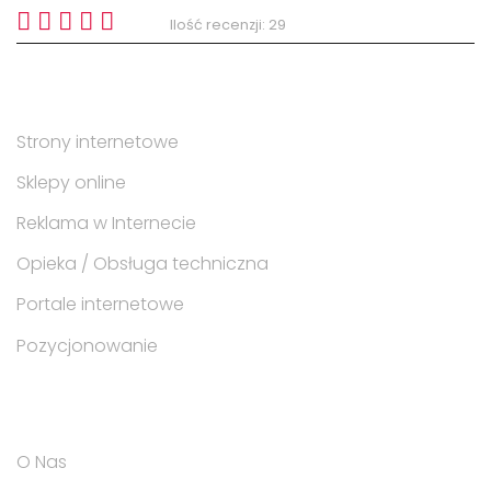
5/5
Ilość recenzji: 29
Zakres usług
Strony internetowe
Sklepy online
Reklama w Internecie
Opieka / Obsługa techniczna
Portale internetowe
Pozycjonowanie
Na skróty po firmie
O Nas