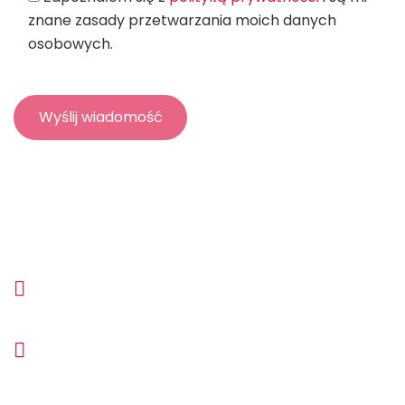
znane zasady przetwarzania moich danych
osobowych.
biuro@net-factory.pl
(+48) 530 530 561
Ocena według
recenzji na profilu