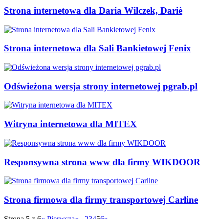
Strona internetowa dla Daria Wilczek, Dariè
Strona internetowa dla Sali Bankietowej Fenix
Odświeżona wersja strony internetowej pgrab.pl
Witryna internetowa dla MITEX
Responsywna strona www dla firmy WIKDOOR
Strona firmowa dla firmy transportowej Carline
Strona 5 z 6
« Pierwsza
«
...
2
3
4
5
6
»