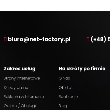
biuro@net-factory.pl
(+48) 
Zakres usług
Na skróty po firmie
Strony internetowe
O Nas
Sklepy online
Oferta
Reklama w Internecie
Realizacje
Opieka / Obsługa
Blog