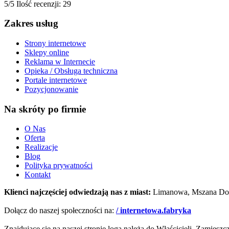
5/5
Ilość recenzji: 29
Zakres usług
Strony internetowe
Sklepy online
Reklama w Internecie
Opieka / Obsługa techniczna
Portale internetowe
Pozycjonowanie
Na skróty po firmie
O Nas
Oferta
Realizacje
Blog
Polityka prywatności
Kontakt
Klienci najczęściej odwiedzają nas z miast:
Limanowa, Mszana Dol
Dołącz do naszej społeczności na:
/ internetowa.fabryka
Znajdujące się na naszej stronie loga należą do Właścicieli. Zamiesz