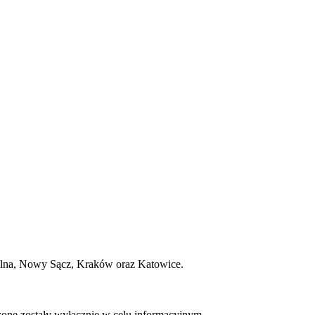
na, Nowy Sącz, Kraków oraz Katowice.
czone zostały wyłącznie w celu informacyjnym.