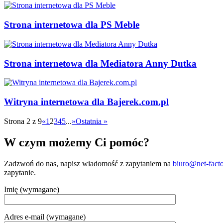
Strona internetowa dla PS Meble
Strona internetowa dla Mediatora Anny Dutka
Witryna internetowa dla Bajerek.com.pl
Strona 2 z 9
«
1
2
3
4
5
...
»
Ostatnia »
W czym możemy Ci pomóc?
Zadzwoń do nas, napisz wiadomość z zapytaniem na
biuro@net-facto
zapytanie.
Imię (wymagane)
Adres e-mail (wymagane)