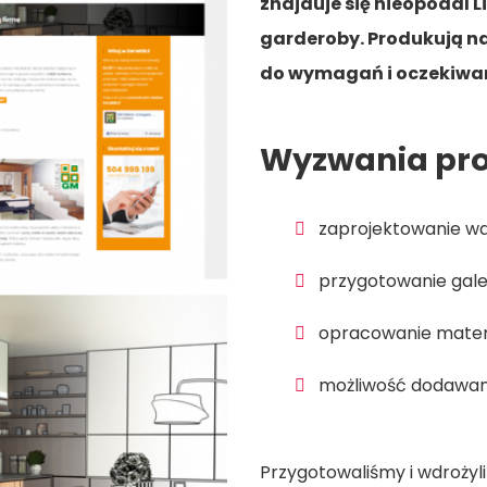
znajduje się nieopodal
garderoby. Produkują na
do wymagań i oczekiwań
Wyzwania pr
zaprojektowanie wa
przygotowanie galer
opracowanie mater
możliwość dodawania
Przygotowaliśmy i wdrożyl