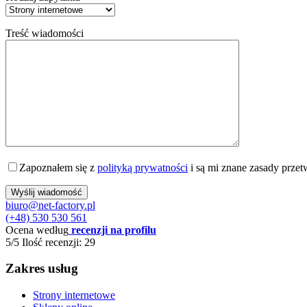
Treść wiadomości
Zapoznałem się z
polityką prywatności
i są mi znane zasady prze
biuro@net-factory.pl
(+48) 530 530 561
Ocena według
recenzji na profilu
5/5
Ilość recenzji: 29
Zakres usług
Strony internetowe