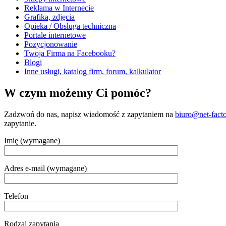
Reklama w Internecie
Grafika, zdjęcia
Opieka / Obsługa techniczna
Portale internetowe
Pozycjonowanie
Twoja Firma na Facebooku?
Blogi
Inne usługi, katalog firm, forum, kalkulator
W czym możemy Ci pomóc?
Zadzwoń do nas, napisz wiadomość z zapytaniem na
biuro@net-facto
zapytanie.
Imię (wymagane)
Adres e-mail (wymagane)
Telefon
Rodzaj zapytania