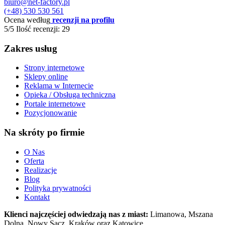
biuro@net-factory.pl
(+48) 530 530 561
Ocena według
recenzji na profilu
5/5
Ilość recenzji: 29
Zakres usług
Strony internetowe
Sklepy online
Reklama w Internecie
Opieka / Obsługa techniczna
Portale internetowe
Pozycjonowanie
Na skróty po firmie
O Nas
Oferta
Realizacje
Blog
Polityka prywatności
Kontakt
Klienci najczęściej odwiedzają nas z miast:
Limanowa, Mszana
Dolna, Nowy Sącz, Kraków oraz Katowice.