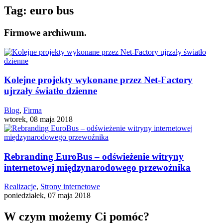
Tag:
euro bus
Firmowe archiwum.
Kolejne projekty wykonane przez Net-Factory
ujrzały światło dzienne
Blog
,
Firma
wtorek, 08 maja 2018
Rebranding EuroBus – odświeżenie witryny
internetowej międzynarodowego przewoźnika
Realizacje
,
Strony internetowe
poniedziałek, 07 maja 2018
W czym możemy Ci pomóc?