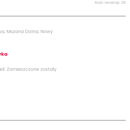
5/5
Ilość recenzji: 29
a, Mszana Dolna, Nowy
yka
ieli. Zamieszczone zostały