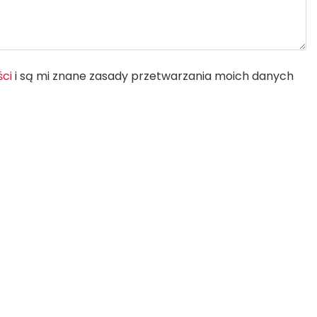
ści
i są mi znane zasady przetwarzania moich danych
Ocena według
recenzji na profilu