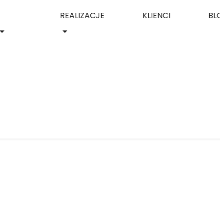
REALIZACJE
KLIENCI
BL
ogo—identyfikacja