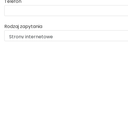
Telefon
Rodzaj zapytania
biuro@net-factory.pl
(+48) 53