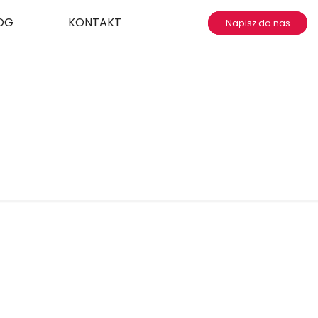
OG
KONTAKT
Napisz do nas
-wizualna